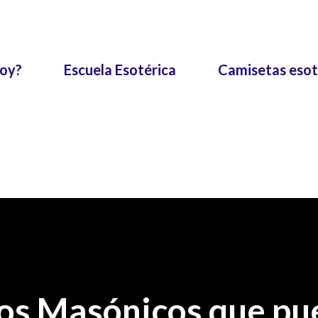
Ir al contenido principal
soy?
Escuela Esotérica
Camisetas esot
s Masónicos que pu