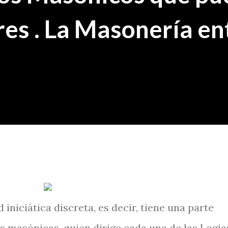
res . La Masonería en
iniciática discreta, es decir, tiene una parte
s masónicas, quien dirige cada una de las Logia