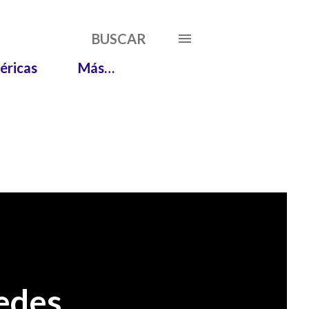
BUSCAR
éricas
Más…
edes