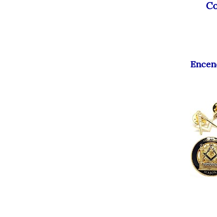
Co
Encen