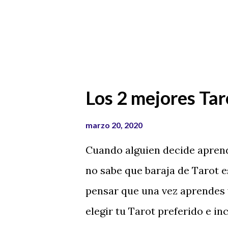
en un futuro. He realizado un
de distintos precios, para que
Como puedes ver, tienes ante ti
Los 2 mejores Tar
marzo 20, 2020
Cuando alguien decide apren
no sabe que baraja de Tarot e
pensar que una vez aprendes 
elegir tu Tarot preferido e i