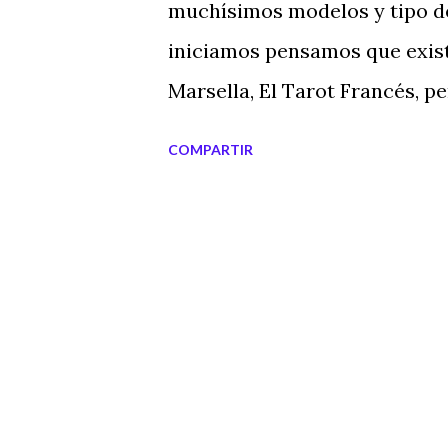
muchísimos modelos y tipo de
iniciamos pensamos que exist
Marsella, El Tarot Francés, p
cuando sepamos la simbología
COMPARTIR
sabremos usar cualquier baraj
que más te guste. Caja para 
experiencia propia, te tengo 
Tarot es una de las mejores c
pueden guardarse bien, no o
de cartas, de todo tipo de pr
porque si tratas bien tu cole