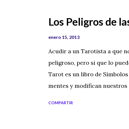
Los Peligros de la
enero 15, 2013
Acudir a un Tarotista a que no
peligroso, pero si que lo puede
Tarot es un libro de Símbolos
mentes y modifican nuestros 
continuamente puede afectar a
COMPARTIR
consiguiente también a nuestr
video, te hablo sobre este hec