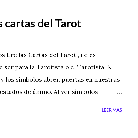
s cartas del Tarot
s tire las Cartas del Tarot , no es
 ser para la Tarotista o el Tarotista. El
 y los símbolos abren puertas en nuestras
estados de ánimo. Al ver símbolos
 la salud, a la parte psíquica y por
LEER MÁS
as relaciones sociales. En el siguiente
ho: