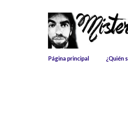
Página principal
¿Quién 
E
Mostrando las entradas etiquetad