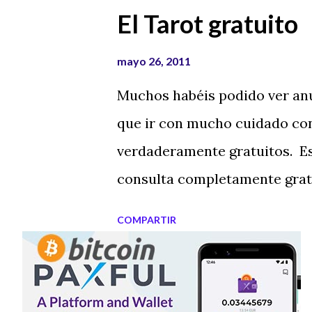
El Tarot gratuito
mayo 26, 2011
Muchos habéis podido ver anu
que ir con mucho cuidado co
verdaderamente gratuitos. E
consulta completamente gratu
anuncian videncias gratuitas
COMPARTIR
accedéis a publicidad de Tarot
condiciones, si el teléfono de 
hay letra pequeña. Hay grande