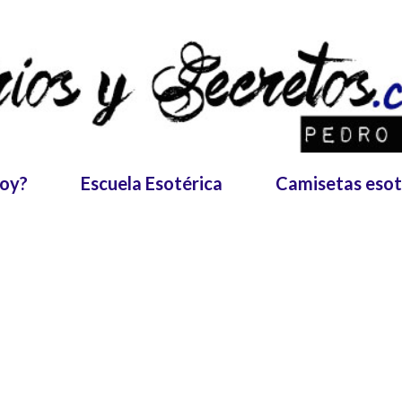
Ir al contenido principal
soy?
Escuela Esotérica
Camisetas esot
as como
Tarot