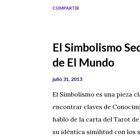
que puede ser apasionante, y
COMPARTIR
temáticas. Por mi experienci
principal es que la mayoría d
barajas, que son el Tarot de M
El Simbolismo Sec
Personalmente me gusta más e
de El Mundo
simbolismo y permite convert
tarotistas expertos. En cambi
julio 31, 2013
clásico lo encuentro demasiad
El Simbolismo es una pieza c
opinión personal ya que conoz
encontrar claves de Conocimie
Marsella. En algunas conferen
hablo de la carta del Tarot de
canal de Youtube hay persona
su idéntica similitud con los