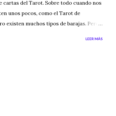
 cartas del Tarot. Sobre todo cuando nos
en unos pocos, como el Tarot de
ero existen muchos tipos de barajas. Pero
 de una sóla baraja de Tarot, ya
LEER MÁS
a. Así que simplemente debes elegir la
guardar tu Tarot Preferido Además y por
que decir que coleccionar barajas del
olecciones que puedes realizar, porque
cupan mucho espacio, hay mucha variedad
ecios y puede ser una inversión económica,
cción de tarots, siempre los podrás vender