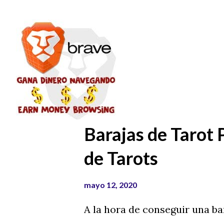
n
t
r
a
d
a
s
Barajas de Tarot 
de Tarots
mayo 12, 2020
A la hora de conseguir una b