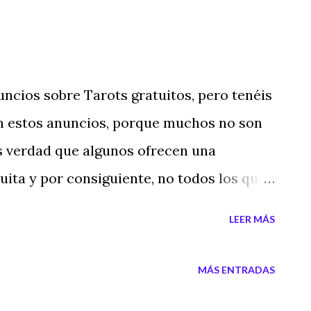
ncios sobre Tarots gratuitos, pero tenéis
n estos anuncios, porque muchos no son
s verdad que algunos ofrecen una
ita y por consiguiente, no todos los que
 son estafadores. Mi recomendación es si
LEER MÁS
 y videncia, que miréis bien las
consulta tiene tarificación especial o si
MÁS ENTRADAS
s tarotistas que se anuncian, pero