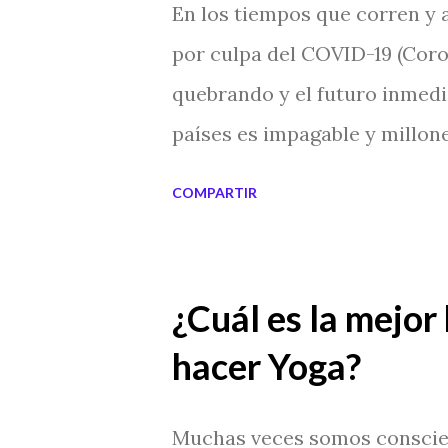
En los tiempos que corren y a
de viviendas que van desde un
por culpa del COVID-19 (Coro
lugar han sucedido crímenes 
quebrando y el futuro inmedi
vista los lugares acumulan en
países es impagable y millon
malo, ese lugar queda impreg
perdiendo todas las semanas
COMPARTIR
pandemia para hacer cambios
obligación individual protege
controlar nuestra economía 
¿Cuál es la mejor
nuestros amos. En estos tiem
hacer Yoga?
reserva en Bitcoins, la mone
disponer de ella, aunque los
Muchas veces somos conscien