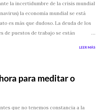
nte la incertidumbre de la crisis mundial
 10% , llegando hasta un 50 % si en el
navirus) la economía mundial se está
o varios suicidios. Desde mi punto de
ato es más que dudoso. La deuda de los
ergías y si en un lugar ha sucedido algo
es de puestos de trabajo se están
nado de una energía...
. El Nuevo Orden Mundial aprovecha la
LEER MÁS
 económicos y sociales. Pero es nuestra
r lo nuestro, ser más autosuficientes y
personal y que no sean los bancos
 hora para meditar o
pos sería interesante tener una pequeña
da descentralizada, que siempre podrás
 bancos te embarguen el día de mañana, el
tes que no tenemos constancia a la