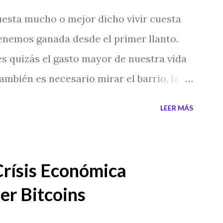
esta mucho o mejor dicho vivir cuesta
tenemos ganada desde el primer llanto.
s quizás el gasto mayor de nuestra vida
también es necesario mirar el barrio, la
 etc. Pero a veces sucede que puedes
LEER MÁS
na buena zona, pero nadie lo quiere
en muchas supersticiones, como en
o si en una vivienda o en un edificio han
Crísis Económica
es", se considera que la casa puede estar
er Bitcoins
 fantasmas o fenómenos paranormales y
 mucho venderlas, llegando a descuentos