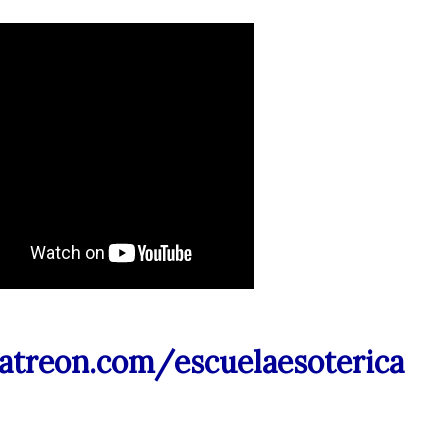
atreon.com/escuelaesoterica