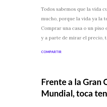
Todos sabemos que la vida cu
mucho, porque la vida ya la 
Comprar una casa o un piso e
y a parte de mirar el precio, 
comunicación, los servicios,
COMPARTIR
tener una casa en venta, en u
comprar. En Hong Kong tien
muchas partes del mundo, per
Frente a la Gran 
sucedido muertes "no natural
Mundial, toca ten
maldita o que en ella hayan
es por esta razón que cuesta