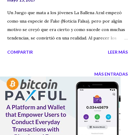
Un Juego que mata a los jóvenes La Ballena Azul empezó
como una especie de Fake (Noticia Falsa), pero por algún
motivo se creyó que era cierto y como sucede con muchas
tendencias, se convirtió en una realidad. Al parecer los
jóvenes están en peligro, ya que puedes llevarles a una
COMPARTIR
LEER MÁS
muerte por suicidio. En el siguiente video te ofrecemos
toda la explicación, todos los retos y damos consejos a los
jóvenes y también a los padres. Una información completa
MÁS ENTRADAS
que tienes que conocer.