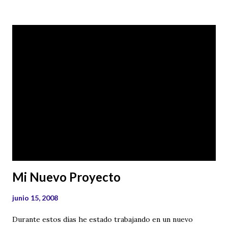
investigadores y divulgadores del mundo de los misterios,
que realizan un trabajo de calidad, profesionalidad y mucha,
mucha seriedad, que tuve el honor de trabajar con ellos en
numerosos programas de radio. Y como dicen que de tal
palo tal astilla, pues la hija de Marisol, que desde que nació
se ha empapado de radio, tertulias y programas de
televisión sobre los enigmas y los misterios, está
empezando a ser conocida y estoy convencido que en un
futuro muy cercano será una gran locutora de radio del
mundo paranormal. Os prometo que voy a intentar realizar
un podcast (entrevista en audio) para sept...
Mi Nuevo Proyecto
junio 15, 2008
Durante estos días he estado trabajando en un nuevo