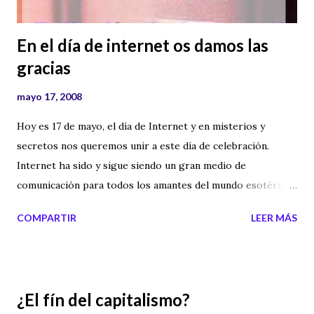
dirección es la siguiente: http://www....
En el día de internet os damos las
gracias
mayo 17, 2008
Hoy es 17 de mayo, el día de Internet y en misterios y
secretos nos queremos unir a este día de celebración.
Internet ha sido y sigue siendo un gran medio de
comunicación para todos los amantes del mundo esotérico,
de la ciencia, la historia y todo aquello que oculta un enigma
COMPARTIR
LEER MÁS
y por esta razón es necesario dar las gracias (sin descartar
las demás temáticas claro). Desde Misterios y Secretos y
supongo que de parte de todos los lectores, les queremos
dar las gracias a todos aquellos que a parte de investigar y
¿El fín del capitalismo?
de ser aficionados a estos temas, realizan un trabajo de