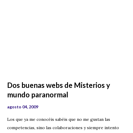
Barcelona . Para dar a conocer la simbología de las
construcciones españolas, se realiza un concurso
fotográfico a nivel nacional, con premios tan interesantes
como viajes a París, con visitas al museo Masónico de la
ciudad y premios en metálico. Aquí os facilito el enlace a la
web del concurso y ya publicaremos en el present...
Dos buenas webs de Misterios y
mundo paranormal
agosto 04, 2009
Los que ya me conocéis sabéis que no me gustan las
competencias, sino las colaboraciones y siempre intento