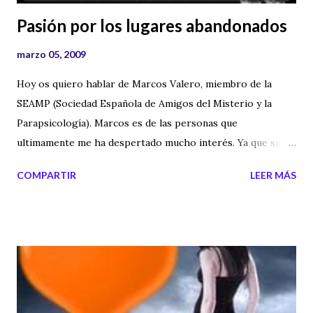
Pasión por los lugares abandonados
marzo 05, 2009
Hoy os quiero hablar de Marcos Valero, miembro de la
SEAMP (Sociedad Española de Amigos del Misterio y la
Parapsicología). Marcos es de las personas que
ultimamente me ha despertado mucho interés. Ya que su
pasión es grabar con su cámara de video y hacer
COMPARTIR
LEER MÁS
fotografías con su cámara de fotos a lugares abandonados.
La calidad de las fotografías es impresionante y los videos
no dejan a nadie indiferente. Estoy convencido que es un
artista y que su trabajo debe ser reconocido y admirado.
Personalmente me encanta lo que hace y espero muy
pronto poder tomar una cerveza con él y hablar de la magia
de los lugares abandonados, ya que tiene la capacidad de