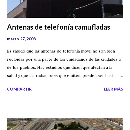
Antenas de telefonía camufladas
marzo 27, 2008
Es sabido que las antenas de telefonía móvil no son bien
recibidas por una parte de los ciudadanos de las ciudades o
de los pueblos. Hay estudios que dicen que afectan a la
salud y que las radiaciones que emiten, pueden ser bastante
nocivas, si el nivel es superior a lo estipulado por la ley. Las
COMPARTIR
LEER MÁS
empresas de telefonía móvil sabiendo que al colocar una
antena van a tener denuncias, inspecciones, preguntas, etc.
Están optando por poner sus antenas de forma camuflada o
según ellas, de forma discreta, para evitar alarmas sociales.
Aquí os muestro algunas fotografías del aspecto