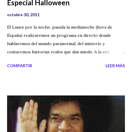
Especial Halloween
octubre 30, 2011
El Lunes por la noche, pasada la medianoche (hora de
España) realizaremos un programa en directo donde
hablaremos del mundo paranormal, del misterio y
contaremos historias reales que dan miedo. A la vez
haremos una investigación en directo. Una investigación
COMPARTIR
LEER MÁS
donde los supuestos espíritus van a estar presentes. Una
noche larga y llena de misterios. Puedes escuchar el
programa en directo pulsando sobre este enlace: Radio en
Directo Además puedes comentar y dar tu opinión en la
siguiente dirección web: Los Misterios nos miran