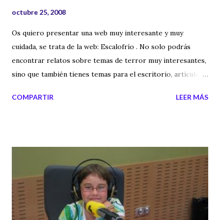
octubre 25, 2008
Os quiero presentar una web muy interesante y muy
cuidada, se trata de la web: Escalofrío . No solo podrás
encontrar relatos sobre temas de terror muy interesantes,
sino que también tienes temas para el escritorio, artículos
y noticias esotéricas y muchas cosas más. Una web muy
COMPARTIR
LEER MÁS
bien hecha donde todos podemos participar. Aquí tenéis el
enlace de la web: Escalofrío Etiquetas externas: escalofrios ,
relatos de terror , miedo , misterios , leyendas urbanas ,
ocultismo , vampiros , historias