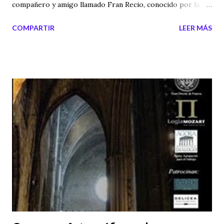
compañero y amigo llamado Fran Recio, conocido por la
gente del "mundillo" de lo paranormal y un gran divulgador
COMPARTIR
LEER MÁS
de nuestros temas preferidos. De Fran, admiro muchas
cosas, pero quizás lo que más me fascina, a nivel personal,
es la investigación de campo y de laboratorio, ya que es un
experto en psicofonías (entre otros muchos temas) y es de
las personas que van en busca del fenómeno, no un teórico
de libros y despacho, sino de un investigador que acude
donde está el misterio. Os dejo su página web, donde
podéis encontrar contenidos de calidad y también os enlazo
los audios de su programa " Enigma 03 ", que aunque la
mayoría están en idioma catalán, vale la pena escucharlos
(algunas partes de los programas están en español).
ENLACE A LA PÁGINA DE FRAN RECIO Y para terminar os
dejo una frase que...