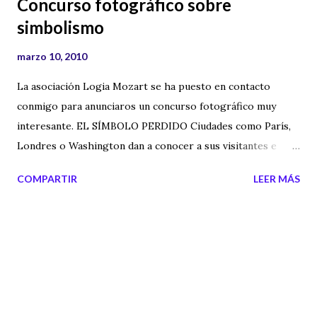
Concurso fotográfico sobre
simbolismo
marzo 10, 2010
La asociación Logia Mozart se ha puesto en contacto
conmigo para anunciaros un concurso fotográfico muy
interesante. EL SÍMBOLO PERDIDO Ciudades como París,
Londres o Washington dan a conocer a sus visitantes e
interesados los símbolos herméticos y/o iniciáticos de sus
COMPARTIR
LEER MÁS
monumentos y edificios. En cambio en España muchos
edificios esconden simbología, principalmente masónica,
que pasa desapercibida para la mayoría de los visitantes y
poco hace el estado para ofrecer a los interesados, rutas
para conocer la arquitectura esotérica. Barcelona por
ejemplo publicó una guía masónica de la ciudad, que podéis
volver a consultar en el siguiente enlace: Guía Masónica de