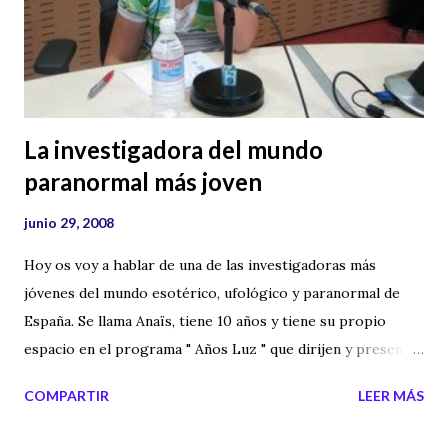
La investigadora del mundo
paranormal más joven
junio 29, 2008
Hoy os voy a hablar de una de las investigadoras más
jóvenes del mundo esotérico, ufológico y paranormal de
España. Se llama Anaïs, tiene 10 años y tiene su propio
espacio en el programa " Años Luz " que dirijen y presentan
Marisol Roldán (su madre) y José Antonio Roldán (su tío).
COMPARTIR
LEER MÁS
Marisol y José Antonio Roldán, para aquellos que no los
conozcáis, os diré que son unos de los mejores