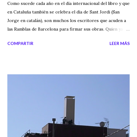
Como sucede cada año en el día internacional del libro y que
en Cataluña también se celebra el día de Sant Jordi (San
Jorge en catalán), son muchos los escritores que acuden a
las Ramblas de Barcelona para firmar sus obras. Quien ya ha
confirmado su asistencia es Javier Sierra. Para los
COMPARTIR
LEER MÁS
interesados podéis visitar su web , donde aparece los
horarios y lugares donde firmará sus ejemplares. A medida
que nos vayan confirmando los nombres de los escritores
afines a nuestros temas, los iremos publicando. secretos
cena+secreta sant+jordi libros