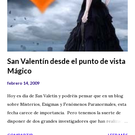
mostrar la belleza de aquello que ya no existe para casi
nadie. Aquí tenéis su e-mail: marcosvalero@seamp.net Y
uno de sus videos: Y el enlace de su canal en Youtube:
ENLACE Etiquetas externas: lugares abandonados ,
misterios , videos , fotografias , lugares enigmaticos , casas
abandonadas , hoteles abandonados
San Valentín desde el punto de vista
Mágico
febrero 14, 2009
Hoy es día de San Valetín y podréis pensar que en un blog
sobre Misterios, Enigmas y Fenómenos Paranormales, esta
fecha carece de importancia. Pero tenemos la suerte de
disponer de dos grandes investigadores que han realizado
un programa de radio sobre el amor y San Valentín. Marisol