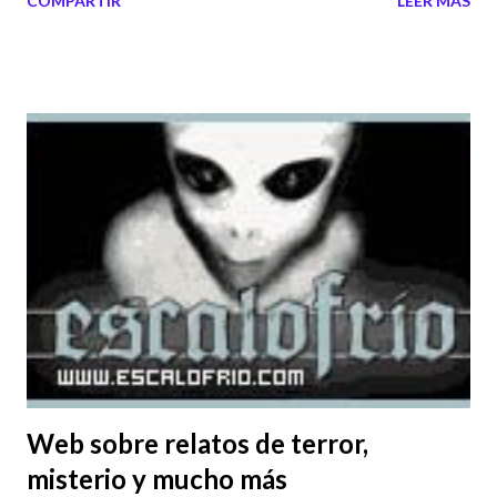
COMPARTIR
LEER MÁS
y José Antonio Roldán de " Años Luz ", como siempre han
conseguido dar un "toque" especial a una celebración que
está perdiendo su significado. Aquí tenéis el podcast(audio)
del programa. Pulsar para escuchar Etiquetas externas:
amor , san valentin , misterios , podcast , dia de los
enamorados
Web sobre relatos de terror,
misterio y mucho más