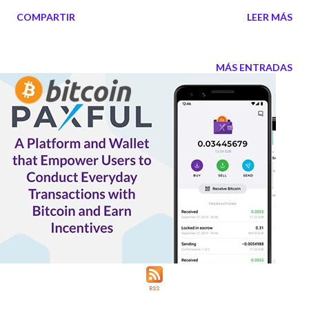
las imágenes de una base texana, que habían sido capturadas
COMPARTIR
LEER MÁS
y publicadas en la web a través de su servicio de fotografías
callejeras. Al parecer los servicios de defensa de distintos
países tienen miedo de que google muestre sus edificios y
MÁS ENTRADAS
zonas estratégicas. Desde " Misterios y Secretos " vemos
muy lógico esta prohibición que ha acatado Google, aunque
los servicios de defensa puedan observarnos a todos
nosotros desde sus satélites sin permiso previo y nosotros
no podemos hacer nada al respecto.