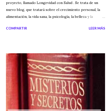
proyecto, llamado Longevidad con Salud . Se trata de un
nuevo blog, que tratará sobre el crecimiento personal, la
alimentación, la vida sana, la psicología, la belleza y la
longevidad humana. Soy consciente que a muchos de
COMPARTIR
LEER MÁS
vosotros estos temas no os interesan y que solo os gustan
el Misterio, los enigmas y el mundo paranormal. Pero como
este blog es una pequeña gran familia, pues me gusta que
sepáis cosas de mí y es por esto que os informo sobre este
nuevo blog. El blog es bastante informal y muy perfilado a
la comunidad hispana y puede parecer algo superficial o
simple, pero la intención es hacer que la gente encuentre
pautas para llevar una vida más sana, más longeva y con
menos problemas psicológicos. También quiero decir que
para nada va a afectar a Misterios y Secretos y que tengo
nuevas entrevistas en mente, un nuevo video debate sobre
OVNIS para esta semana que viene y muchas cosas más. La