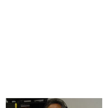
comentar que la figura de este supuesto Avatar, estuvo
envuelta de acusaciones de abusos sexuales, supuestas
estafas económicas e incluso asesinatos. Pero en Misterios
y Secretos no vamos a juzgar a Sai Baba y queremos, desde
este humilde blog, apoyar a los seguidores y fieles devotos
del Santo más conocido en India. Por este motivo
publicamos el mantra de Gayatri cantado por él y con
imágenes del Santo Indio, en apoyo a sus devotos. Etiquetas
externas: sai baba , muerte de sai baba , santos de la india ,
gurus , maestros espirituales Technorati Tags: sai+baba ,
avatar , santo+hindu , guru+de+la+ind...