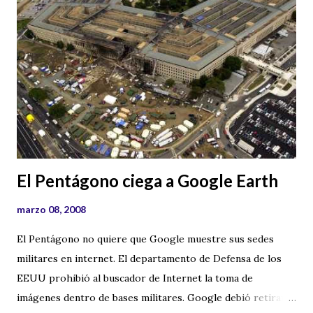
“camuflaje” de estas antenas. En otra ocasión hablaremos
de otro tipo de antenas utilizadas en espionaje, aunque
viendo estas fotografías uno se puede preguntar: ¿La
chimenea del edificio de al lado, no será una antena que nos
vigila y controla?
El Pentágono ciega a Google Earth
marzo 08, 2008
El Pentágono no quiere que Google muestre sus sedes
militares en internet. El departamento de Defensa de los
EEUU prohibió al buscador de Internet la toma de
imágenes dentro de bases militares. Google debió retirar