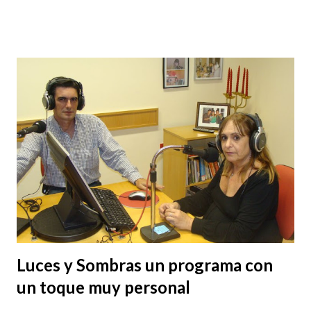
posibilidad de poderla leer desde aquí. Y como siempre, es
gratuita. Enlace Extrañología Open publication - Free
publishing - More duende Etiquetas externas: leyendas ,
leyendas urbanas , extrañologia , revista gratuita , revista
de misterios , revista parapsicología Technorati Tags:
leyenda , revista+de+misterios , revista+de+investigacion ,
monografico
Luces y Sombras un programa con
un toque muy personal