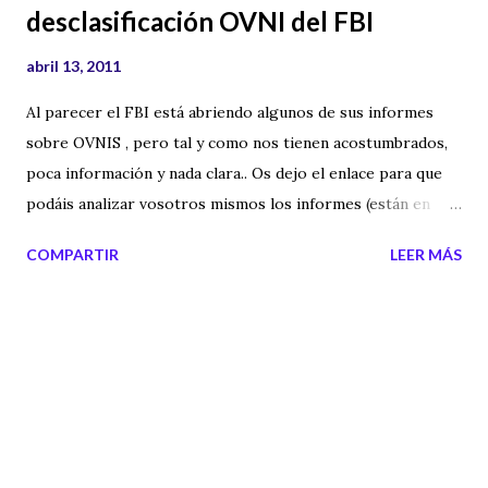
desclasificación OVNI del FBI
abril 13, 2011
Al parecer el FBI está abriendo algunos de sus informes
sobre OVNIS , pero tal y como nos tienen acostumbrados,
poca información y nada clara.. Os dejo el enlace para que
podáis analizar vosotros mismos los informes (están en
inglés). El caso Roswell aparece y la foto que acompaña
COMPARTIR
LEER MÁS
este pequeño enlace es sobre este caso. Enlace a la web de
la desclasificación del FBI Etiquetas externas: ovnis ,
declasificación , ufologia , top secret Technorati Tags: ufo ,
fbi , ovnis , top+secret