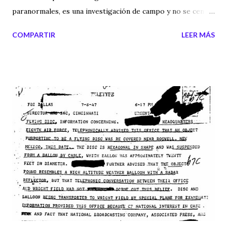
paranormales, es una investigación de campo y no se centra
en buscar simple información por internet. Las buenas
COMPARTIR
LEER MÁS
investigaciones van en busca del misterio, aunque los
lugares sean terroríficos y siempre con buenos equipos
para registrar todo lo que sucede. En la SEAMP siempre
estamos donde está el misterio. Etiquetas externas: seamp ,
video misterios , parapsicología , poltergeist , casas
encantadas , investigación paranormal