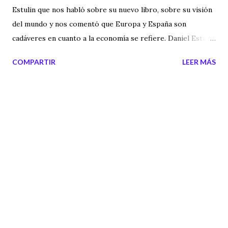
Estulin que nos habló sobre su nuevo libro, sobre su visión
del mundo y nos comentó que Europa y España son
cadáveres en cuanto a la economía se refiere. Daniel Estulin
habló de forma clara y contundente sobre la política actual.
COMPARTIR
LEER MÁS
Queremos agradecer desde aquí a Daniel el tiempo
dedicado a realizar esta entrevista frente a los micrófonos
del equipo de Misterios y Secretos. Para más información
sobre los libros y el programa que realiza en
Intereconomía os dejamos los siguientes enlaces: Web
Oficial de Daniel Estulin Programa de Radio "Camino del
Misterio" Enlace para adquirir sus libros por internet
Etiquetas externas: daniel estulin , conspiraciones , poder
mundial , poder en la sombra , club bilderberg , crisis
mundial Technorati Tags: daniel+estulin , conspiraciones ,
gobierno+oculto , gobierno+invisible , bilderberg