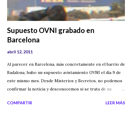
Supuesto OVNI grabado en
Barcelona
abril 12, 2011
Al parecer en Barcelona, más concretamente en el barrio de
Badalona, hubo un supuesto avistamiento OVNI el día 9 de
este mismo mes. Desde Misterios y Secretos, no podemos
confirmar la noticia y desconocemos si se trata de un
montaje, pero os dejamos las imágenes para que cada uno
COMPARTIR
LEER MÁS
saque sus propias conclusiones. Por la calidad de las
imágenes y el modo de grabar el video, no parece que sea
un montaje, pero no lo podemos asegurar. Etiquetas
externas: ovnis en barcelona , ovni , objeto volante , ufo ,