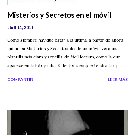
Misterios y Secretos en el móvil
abril 11, 2011
Como siempre hay que estar a la última, a partir de ahora
quien lea Misterios y Secretos desde un móvil, verá una
plantilla más clara y sencilla, de fácil lectura, como la que
aparece en la fotografía. El lector siempre tendrá la opción
de ver la versión normal (la que puedes ver si entras desde
COMPARTIR
LEER MÁS
un ordenador), pulsando al final de la plantilla la opción de "
Ver versión Web ". Así que ya lo sabéis, si entráis desde un
móvil veréis una web más rápida y sencilla con las últimas
entradas del blog. Ahora el mundo de los Misterios y los
fenómenos paranormales, también en el móvil.