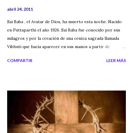
abril 24, 2011
Sai Baba , el Avatar de Dios, ha muerto esta noche. Nacido
en Puttaparthi el año 1926. Sai Baba fue conocido por sus
milagros y por la creación de una ceniza sagrada llamada
Vibhuti que hacía aparecer en sus manos a partir de
movimientos circulares. Sai Baba tiene en el mundo millones
COMPARTIR
LEER MÁS
de seguidores y su muerte, sobre todo en India,
derramarán lágrimas, mantras y oraciones. Hay que
comentar que la figura de este supuesto Avatar, estuvo
envuelta de acusaciones de abusos sexuales, supuestas
estafas económicas e incluso asesinatos. Pero en Misterios
y Secretos no vamos a juzgar a Sai Baba y queremos, desde
este humilde blog, apoyar a los seguidores y fieles devotos
del Santo más conocido en India. Por este motivo
publicamos el mantra de Gayatri cantado por él y con