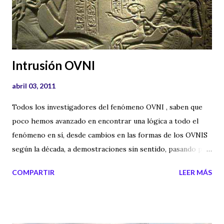
Por tanto consigue cierta complicidad con los oyentes y
eso me encanta. Aquí os dejo el enlace a su página web y a
los audios de los distintos programas: Web...
Intrusión OVNI
abril 03, 2011
Todos los investigadores del fenómeno OVNI , saben que
poco hemos avanzado en encontrar una lógica a todo el
fenómeno en sí, desde cambios en las formas de los OVNIS
según la década, a demostraciones sin sentido, pasando por
ilógicas apariciones en lugares concretos. No sabemos lo
COMPARTIR
LEER MÁS
que son, de donde vienen, si hay intenciones concretas y de
nada sirve acumular datos, entrevistar a testigos, ni nada
por el estilo. El fenómeno OVNI, al menos desde mi punto
de vista, va más allá de la lógica de supuestos platillos