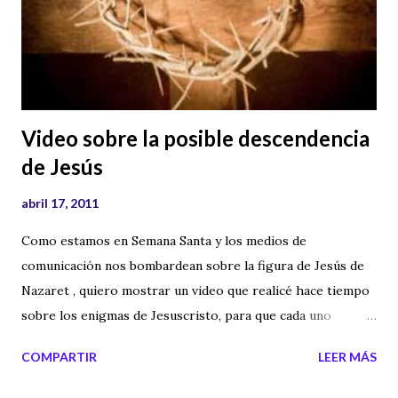
imágenes del Santo Indio, en apoyo a sus devotos. Etiquetas
externas: sai baba , muerte de sai baba , santos de la india ,
gurus , maestros espirituales Technorati Tags: sai+baba ,
avatar , santo+hindu , guru+de+la+ind...
Video sobre la posible descendencia
de Jesús
abril 17, 2011
Como estamos en Semana Santa y los medios de
comunicación nos bombardean sobre la figura de Jesús de
Nazaret , quiero mostrar un video que realicé hace tiempo
sobre los enigmas de Jesuscristo, para que cada uno
reflexione sobre si Jesús era más humano que hijo de Dios
COMPARTIR
LEER MÁS
o era en verdad el hijo de Dios . Que cada uno saque sus
propias reflexiones y que recordemos que lo importante es