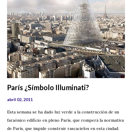
volantes que nos visitan. He encontrado un audio de Carlos
Canales y Jesús Callejo , conocidos por el programa " La
Rosa de los Vientos " y por su labor de investigación, donde
nos muestran una teoría, que para nada es descabellada, una
teoría que todos los investigadores del fenómeno OVNI
deberían tener presente. En este audio, de gran calidad nos
muestran otra visión del fenómeno y os recomiendo
escucharlo varias veces para hacer que vuestras neuronas
se pregunten ...
París ¿Símbolo Illuminati?
abril 02, 2011
Esta semana se ha dado luz verde a la construcción de un
faraónico edificio en pleno París, que romperá la normativa
de París, que impide construir rascacielos en esta ciudad.