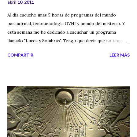
abril 10, 2011
Al día escucho unas 5 horas de programas del mundo
paranormal, fenomenología OVNI y mundo del misterio. Y
esta semana me he dedicado a escuchar un programa
llamado "Luces y Sombras". Tengo que decir que no tengo
ningún vínculo con los locutores y por consiguiente no
COMPARTIR
LEER MÁS
tengo que "quedar bien" de cara a ellos. Luces y Sombras es
un programa muy próximo, muy cercano y dirigido por
Asunción Sarais y Eduardo Díaz, consiguen despertar
preguntas y dudas a los oyentes. Quizás no sea un
programa que juegue con los efectos de sonido, con
locuciones impactantes, pero a nivel personal, me ha
enganchado. Los temas tratados y las noticias consiguen
despertar esa necesidad de buscar respuestas y esa
necesidad te "obliga" a teclear en Google los temas, las
localizaciones, los casos, los personajes y los misterios.