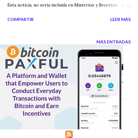
Esta noticia, no sería incluida en Misterios y Secretos , a no
ser por la curiosidad del edificio. Este rascacielos de
COMPARTIR
LEER MÁS
oficinas, restaurantes, salas de conferencias y otros
negocios tendrá forma piramidal (sospechoso) y
curiosamente los arquitectos Herzog & de Meuron , que ya
MÁS ENTRADAS
ganaron el premio Pritzker de arquitectura, llamado el
precio Nobel de la Arquitectura (otra cosa curiosa, ya que
se habla de que el Novel tiene vinculaciones con la
Masonería), son Suizos y todos sabemos que Suiza está
vinculada al control de la Banca Internacional. Otra cosa
curiosa es que la familia Pritzker, aquellos que les
otorgaron el premio más importante de la arquitectura,
son multimillonarios, disponen de negocios en todo el
mundo y lo más curioso de todo es que fundaron la Nancy
Friend Pritzker, unos laboratorios en la uni...