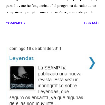
pero hoy me he "enganchado" al programa de radio de un
compañero y amigo llamado Fran Recio, conocido por la
gente del "mundillo" de lo paranormal y un gran divulgador
COMPARTIR
LEER MÁS
de nuestros temas preferidos. De Fran, admiro muchas
cosas, pero quizás lo que más me fascina, a nivel personal,
es la investigación de campo y de laboratorio, ya que es un
experto en psicofonías (entre otros muchos temas) y es de
las personas que van en busca del fenómeno, no un teórico
de libros y despacho, sino de un investigador que acude
donde está el misterio. Os dejo su página web, donde
podéis encontrar contenidos de calidad y también os enlazo
los audios de su programa " Enigma 03 ", que aunque la
mayoría están en idioma catalán, vale la pena escucharlos
(algunas partes de los programas están en español).
ENLACE A LA PÁGINA DE FRAN RECIO Y para terminar os
dejo una frase que...