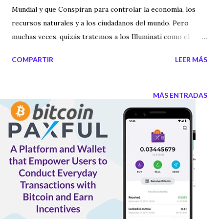
Mundial y que Conspiran para controlar la economía, los
recursos naturales y a los ciudadanos del mundo. Pero
muchas veces, quizás tratemos a los Illuminati como el
Anticristo de nuestro mundo, pero que a lo mejor están
COMPARTIR
LEER MÁS
intentando controlar el mundo para que no se extinga. En el
siguiente video, quizás de forma algo arriesgada frente a
los amantes del mundo de la conspiración, he tratado de
MÁS ENTRADAS
dar un enfoque diferente al tema de los Illuminati. Espero
que sepáis leer entre líneas y que este video sobre los
Illuminati os haga reflexionar.