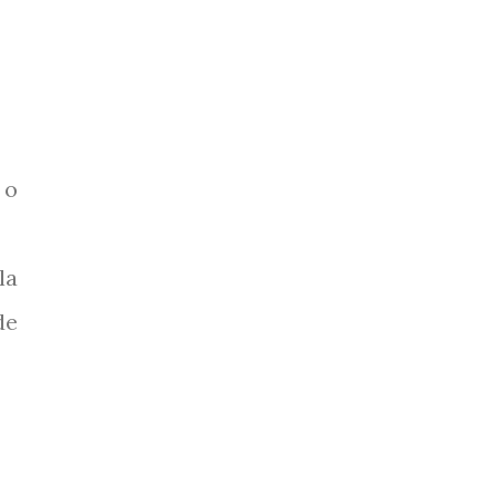
 o
la
de