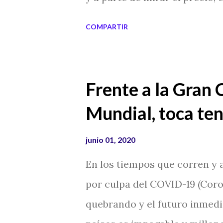
comunicación, los servicios,
COMPARTIR
tener una casa en venta, en u
comprar. En Hong Kong tien
muchas partes del mundo, per
Frente a la Gran 
sucedido muertes "no natural
Mundial, toca ten
maldita o que en ella hayan
es por esta razón que cuesta
junio 01, 2020
de viviendas que van desde un
En los tiempos que corren y a
lugar han sucedido crímenes 
por culpa del COVID-19 (Coro
vista los lugares acumulan en
quebrando y el futuro inmedi
malo, ese lugar queda impreg