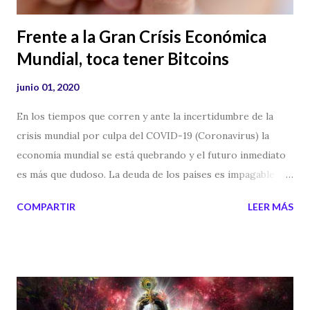
Frente a la Gran Crísis Económica
Mundial, toca tener Bitcoins
junio 01, 2020
En los tiempos que corren y ante la incertidumbre de la
crisis mundial por culpa del COVID-19 (Coronavirus) la
economía mundial se está quebrando y el futuro inmediato
es más que dudoso. La deuda de los países es impagable y
millones de puestos de trabajo se están perdiendo todas
COMPARTIR
LEER MÁS
las semanas. El Nuevo Orden Mundial aprovecha la
pandemia para hacer cambios económicos y sociales. Pero
es nuestra obligación individual proteger lo nuestro, ser
más autosuficientes y controlar nuestra economía personal
y que no sean los bancos nuestros amos. En estos tiempos