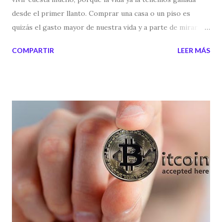
desde el primer llanto. Comprar una casa o un piso es
quizás el gasto mayor de nuestra vida y a parte de mirar el
precio, también es necesario mirar el barrio, la
COMPARTIR
LEER MÁS
comunicación, los servicios, etc. Pero a veces sucede que
puedes tener una casa en venta, en una buena zona, pero
nadie lo quiere comprar. En Hong Kong tienen muchas
supersticiones, como en muchas partes del mundo, pero si
en una vivienda o en un edificio han sucedido muertes "no
naturales", se considera que la casa puede estar maldita o
que en ella hayan fantasmas o fenómenos paranormales y es
por esta razón que cuesta mucho venderlas, llegando a
descuentos de viviendas que van desde un 10% , llegando
hasta un 50 % si en el lugar han sucedido crímenes o varios
suicidios. Desde mi punto de vista los lugares acumulan
energías y si en un lugar ha sucedido algo malo, ese lugar
queda impregnado de una energía...