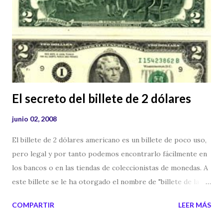
se abrirán vuestros ojos y seréis como Dioses,
conocedores del bien y del mal". Al parecer a Dios no le
gustó que sus hijos, tuvieran ciertas capacidades y fue por
eso que los castigó. Aunque desde mi punto de vista y de
algunos investigadores, en verdad Dios tuvo miedo de que
Adán y Ev...
El secreto del billete de 2 dólares
junio 02, 2008
El billete de 2 dólares americano es un billete de poco uso,
pero legal y por tanto podemos encontrarlo fácilmente en
los bancos o en las tiendas de coleccionistas de monedas. A
este billete se le ha otorgado el nombre de "billete de la
suerte", quizás por su poca circulación y por tanto es un
COMPARTIR
LEER MÁS
billete poco visto. Y lo poco visto (como el trébol de 4