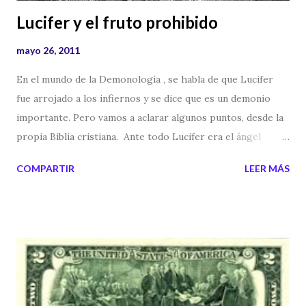
Lucifer y el fruto prohibido
mayo 26, 2011
En el mundo de la Demonología , se habla de que Lucifer
fue arrojado a los infiernos y se dice que es un demonio
importante. Pero vamos a aclarar algunos puntos, desde la
propia Biblia cristiana. Ante todo Lucifer era el ángel
preferido de Dios y según las escrituras, tentó a Adán y Eva
COMPARTIR
LEER MÁS
, ofreciéndoles el fruto prohibido. Que en ningún lugar se
dice que es una manzana, aunque por culpa de un cuadro, se
convirtió en una verdad. Pero si miráis la Biblia veréis que
en ningún lugar se dice que era una manzana. El árbol que
estaba prohibido para el hombre, era el árbol del bien y del
mal. Por tanto Lucifer, ofreció con sus palabras un
conocimiento: "Sabe Dios que el día en que comiereis de él