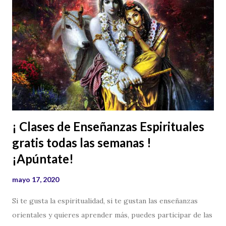
sería interesante tener una pequeña reserva en Bitcoins, la
moneda descentralizada, que siempre podrás disponer de
ella, aunque los bancos te embarguen el día de mañana, el
Nuevo Orden Mundial no podrá robarte tu economía. Para
aquellos que empiezan en el mundo del bitcoin y las
criptomonedas, sabrás que a veces es complicado comprar
y vender bitcoins y es por esta razón, que a petición de
varios mails recibidos, os facilito el enlace d...
¡ Clases de Enseñanzas Espirituales
gratis todas las semanas !
¡Apúntate!
mayo 17, 2020
Si te gusta la espiritualidad, si te gustan las enseñanzas
orientales y quieres aprender más, puedes participar de las