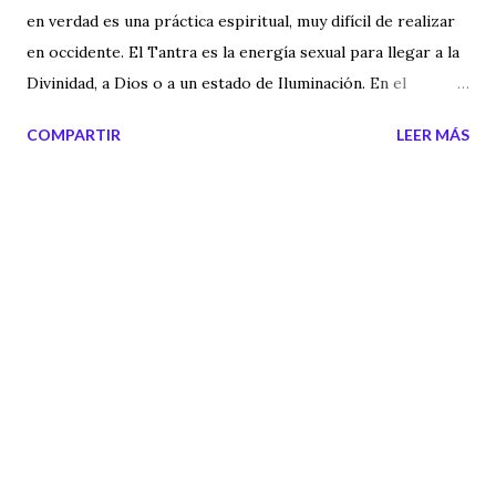
en verdad es una práctica espiritual, muy difícil de realizar
en occidente. El Tantra es la energía sexual para llegar a la
Divinidad, a Dios o a un estado de Iluminación. En el
siguiente video te hablo del Tantra y te ofrezco un
COMPARTIR
LEER MÁS
ejercicio práctico que puedes realizar con tu pareja o con
alguien de confianza.