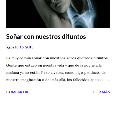
Soñar con nuestros difuntos
agosto 15, 2013
Es muy común soñar con nuestros seres queridos difuntos.
Gente que estuvo en nuestra vida y que de la noche a la
mañana ya no están. Pero a veces, como algo producto de
nuestra imaginación o del más allá, los fallecidos aparecen
en nuestros sueños, nos hablan o nos dan consejos.
COMPARTIR
LEER MÁS
También cuando alguien fallece notamos su presencia, su
olor o aquellos olores que rodearon su vida. En el siguiente
video hablamos sobre el hecho de soñar con nuestros
seres queridos muertos. Quizás la muerte no es el final,