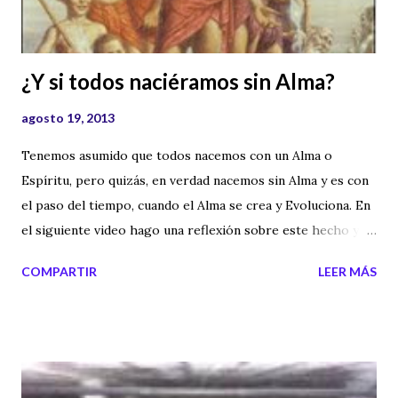
¿Y si todos naciéramos sin Alma?
agosto 19, 2013
Tenemos asumido que todos nacemos con un Alma o
Espíritu, pero quizás, en verdad nacemos sin Alma y es con
el paso del tiempo, cuando el Alma se crea y Evoluciona. En
el siguiente video hago una reflexión sobre este hecho y
me pregunto el motivo por el cual, "Si ahora somos más
COMPARTIR
LEER MÁS
personas en el mundo... ¿Hay más Almas ahora que en el
pasado?" La Reencarnación podría no sostenerse, a no ser
que hubieran otros planetas habitados, otros universos u
otras dimensiones.