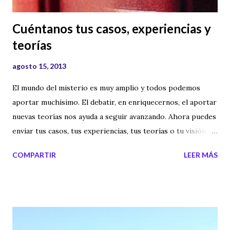
Cuéntanos tus casos, experiencias y
teorías
agosto 15, 2013
El mundo del misterio es muy amplio y todos podemos
aportar muchísimo. El debatir, en enriquecernos, el aportar
nuevas teorías nos ayuda a seguir avanzando. Ahora puedes
enviar tus casos, tus experiencias, tus teorías o tu visión
sobre el mundo del misterio en audio, para incluirlos en
COMPARTIR
LEER MÁS
nuestros videos y así poder debatir o aportar visiones
diferentes. Para ello envía un audio con un máximo de 4
minutos y lo incluiremos a uno de los videos. Queremos que
Misterios y Secretos hable también de vuestra realidad, de
vuestras dudas o inquietudes. Puedes enviar el audio al mail: