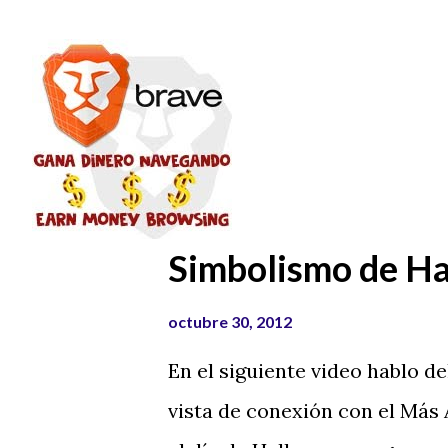
n
t
r
a
d
a
s
Simbolismo de H
octubre 30, 2012
En el siguiente video hablo de
vista de conexión con el Más 