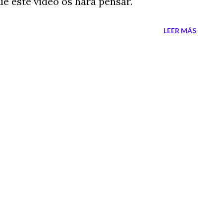
ue este video os hará pensar.
LEER MÁS