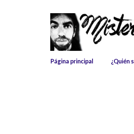
Página principal
¿Quién 
E
Mostrando entradas de octubre, 20