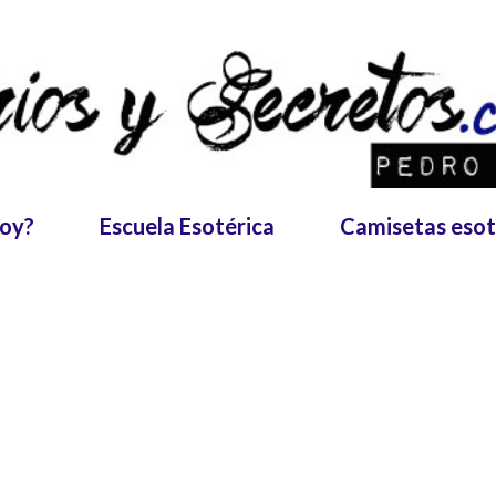
Ir al contenido principal
soy?
Escuela Esotérica
Camisetas esot
12