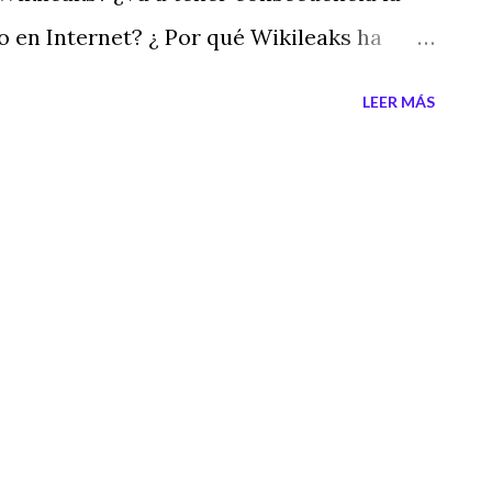
o en Internet? ¿ Por qué Wikileaks ha
municación determinados y occidentales
LEER MÁS
os? Escucha el siguiente Podcast y
ueltas a tus neuronas . Etiquetas
leaks , conspiraciones , club bilderberg ,
, poder oculto , medios de comunicación ,