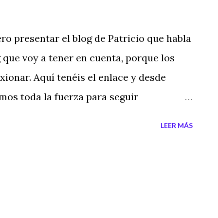
6 páginas, con buena calidad de impresión,
donde las obras de Leonardo pintan
ero presentar el blog de Patricio que habla
uí tenéis el enlace de la Editorial y el
 que voy a tener en cuenta, porque los
a Casa del Libro, para aquellos que no
ionar. Aquí tenéis el enlace y desde
 librerías, lo podáis comprar: Editorial
mos toda la fuerza para seguir
a...
tenidos de calidad. ENLACE DEL BLOG DE
LEER MÁS
RANORMALES Felicidades Patricio y ya
etos, también tienes tu espacio. Un