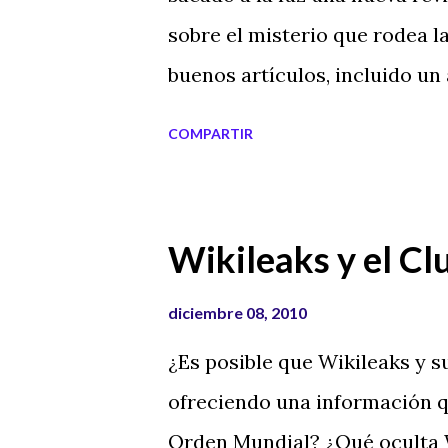
sobre el misterio que rodea l
buenos artículos, incluido un 
o descargarlo de forma gratui
COMPARTIR
Ipad, ebook o para leerlo en 
visualización Visualización O
More tradiciones Etiquetas ex
Wikileaks y el Cl
misterios de la navidad , enig
navidad , papanoel , origen de
diciembre 08, 2010
¿Es posible que Wikileaks y s
ofreciendo una información qu
Orden Mundial? ¿Qué oculta W