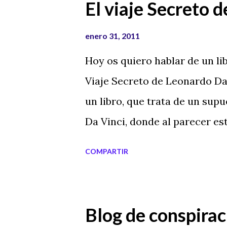
El viaje Secreto 
enero 31, 2011
Hoy os quiero hablar de un lib
Viaje Secreto de Leonardo Da V
un libro, que trata de un supu
Da Vinci, donde al parecer es
tiempo estuvo, al parecer, en
COMPARTIR
Barcelona y en la mística y 
Leonardo Da Vinci es uno de 
historia y el escritor José Lu
Blog de conspira
donde abre una nueva puerta a