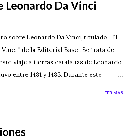
de Leonardo Da Vinci
ro sobre Leonardo Da Vinci, titulado " El
inci " de la Editorial Base . Se trata de
esto viaje a tierras catalanas de Leonardo
tuvo entre 1481 y 1483. Durante este
 el monte Canigó, en la ciudad de
LEER MÁS
enigmática montaña de Montserrat.
los personajes más misteriosos de la
is Espejo nos muestra un viaje secreto,
ciones
 la investigación y a un sinfín de