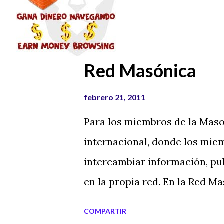
t
r
a
d
Red Masónica
a
s
febrero 21, 2011
Para los miembros de la Maso
internacional, donde los miem
intercambiar información, pub
en la propia red. En la Red 
interesantes y es un punto d
COMPARTIR
hispana. Si eres masón y aun 