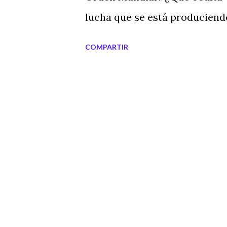
lucha que se está produciend
elegido a unos medios de co
COMPARTIR
para dar a conocer sus secret
seguro que empiezas a darle v
externas: julian assange , Wiki
poder mundial , conspiración 
medios de desinformación