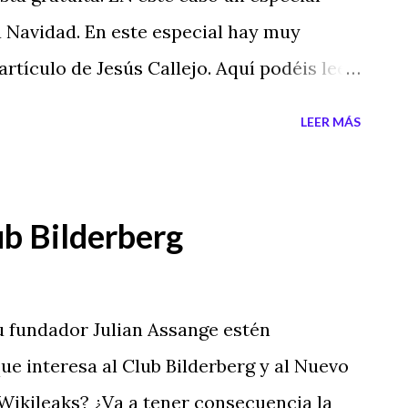
a Navidad. En este especial hay muy
artículo de Jesús Callejo. Aquí podéis leer
ta para llevarlo con vosotros en vuestro
LEER MÁS
vuestro ordenador: Enlace de descarga o
nline Open publication - Free publishing -
ternas: navidad , especial navidad ,
ub Bilderberg
mas de la navidad , significado de la
 papanoel , origen de el arbol de navidad
u fundador Julian Assange estén
e interesa al Club Bilderberg y al Nuevo
ikileaks? ¿Va a tener consecuencia la