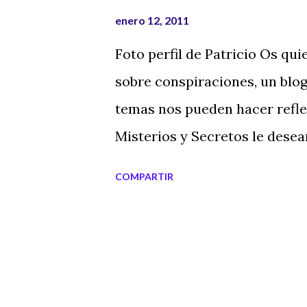
interrogantes. Un libro de 51
enero 12, 2011
que nos adentra a un mundo 
Foto perfil de Patricio Os qui
nuevos enigmas y misterios. Aq
sobre conspiraciones, un blog
enlace a la tienda online de L
temas nos pueden hacer reflex
podáis encontrarlo en vuestras
Misterios y Secretos le desea
Base Amazon venta online puls
actualizando y poniendo con
COMPARTIR
CONSPIRACIONES Y CASOS PA
sabes que en Misterios y Secr
saludo. Pedro Poch